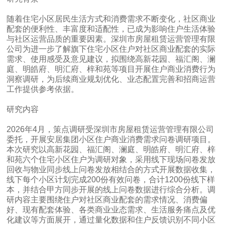
随着住宅小区居民生活方式和消费需求不断变化，社区商业
配套的便利性、丰富度和适配性，已成为影响住户生活体验
与社区运营品质的重要因素。深圳市房屋租赁运营管理有限
公司为进一步了解旗下住宅小区住户对社区商业配套的实际
需求、使用感受及意见建议，拟围绕高新花园、福汇阁、澜
庭、明皓府、明汇府、梓和苑等项目开展住户商业消费行为
洞察调研，为后续商业规划优化、业态配置完善和招商运营
工作提供参考依据。
研究内容
2026年4月，策点调研受深圳市房屋租赁运营管理有限公司
委托，开展安居集团小区住户商业消费需求问卷调研项目。
本次研究以高新花园、福汇阁、澜庭、明皓府、明汇府、梓
和苑六个住宅小区住户为调研对象，采用线下现场问卷发放
回收与物业同步线上问卷发放相结合的方式开展数据收集，
线下每个小区计划完成200份有效问卷，合计1200份线下样
本，并结合甲方同步开展的线上问卷数据进行综合分析。调
研内容主要围绕住户对社区商业配套的需求情况、消费偏
好、现有配套体验、各类商业业态需求、生活服务痛点及优
化建议等方面展开，通过量化数据和住户反馈识别不同小区