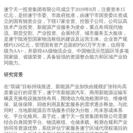
遂宁天一投资集团有限公司成立于2019年8月，注册资本15
亿元，是经遂宁市委、市政府批准，由遂宁市国资委出资成
立的国有独资企业，下辖17家全资、控股子公司。公司以高
技术产业投资、新能源产业服务为使命，重点布局现代物
流、期货交割、产业投资、会展经济、城市服务五大板块，
是遂宁陆港型国家物流枢纽的建设及运营主体。企业资产规
模约120亿元，管理国有资产总面积约65万平方米，信用等
级为AA+，并获得4A级物流企业、中国物流示范园区等多项
国家级、省级荣誉，具备较强的资源整合能力和区域产业协
同能力。
研究背景
在“双碳”目标持续推进、新能源产业加快由规模扩张转向高
质量运行的背景下，遂宁市新能源汽车、商用新能源运输车
辆及充换电设施加快布局，围绕动力电池检测评估、维修维
保、延保保障、回收利用及配套服务的需求逐步释放。与此
同时，当地新能源后市场服务仍较为分散，尚未形成体系
化、平台化格局。基于此，遂宁天一投资集团有限公司需要
结合自身国资平台、物流枢纽、仓储承载、检测合规和产业
协同等资源优势，系统评估宁家服务遂宁区域代理权项目的