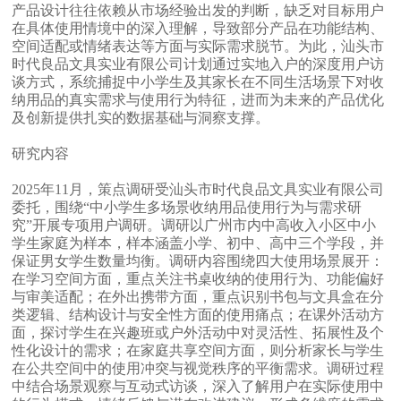
产品设计往往依赖从市场经验出发的判断，缺乏对目标用户
在具体使用情境中的深入理解，导致部分产品在功能结构、
空间适配或情绪表达等方面与实际需求脱节。为此，汕头市
时代良品文具实业有限公司计划通过实地入户的深度用户访
谈方式，系统捕捉中小学生及其家长在不同生活场景下对收
纳用品的真实需求与使用行为特征，进而为未来的产品优化
及创新提供扎实的数据基础与洞察支撑。
研究内容
2025年11月，策点调研受汕头市时代良品文具实业有限公司
委托，围绕“中小学生多场景收纳用品使用行为与需求研
究”开展专项用户调研。调研以广州市内中高收入小区中小
学生家庭为样本，样本涵盖小学、初中、高中三个学段，并
保证男女学生数量均衡。调研内容围绕四大使用场景展开：
在学习空间方面，重点关注书桌收纳的使用行为、功能偏好
与审美适配；在外出携带方面，重点识别书包与文具盒在分
类逻辑、结构设计与安全性方面的使用痛点；在课外活动方
面，探讨学生在兴趣班或户外活动中对灵活性、拓展性及个
性化设计的需求；在家庭共享空间方面，则分析家长与学生
在公共空间中的使用冲突与视觉秩序的平衡需求。调研过程
中结合场景观察与互动式访谈，深入了解用户在实际使用中