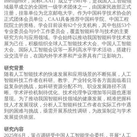
Intelligence，简称CAAI）成立于1981年，是我国人工智能领
域最早成立的全国性一级学术团体之一，由国家民政部正式
注册，挂靠单位为北京邮电大学。作为中国科学技术协会的
正式团体会员单位，CAAI具备推荐中国科学院、中国工程
院院士的资格。学会目前设有62个分支机构，其中包括53个
专业委员会与9个工作委员会，覆盖智能科学与技术的主要
研究方向与应用领域。学会始终以推动我国智能科学技术发
展为己任，积极组织全球人工智能技术大会、中国人工智能
大会、国际人工智能会议等一系列高水平学术活动，搭建行
业交流平台，在国内外学术界和产业界具有广泛影响力。
研究背景
随着人工智能技术的快速发展和应用场景的不断拓展，人工
智能科技工作者在科研、教学、产业转化等各方面面临着日
益复杂的挑战，如科研资源分配不均、职业发展路径不清
晰、学术评价机制待优化、技术伦理争议增加等问题也逐渐
显现。为了推动我国智能科技领域的健康发展，精准把握科
技人才发展现状，分析人工智能科技工作者在实际工作中遇
到的困难与挑战，亟需开展系统性调研，为政策制定与学术
发展提供依据。
研究内容
2025年6月，策点调研受中国人工智能学会委托，开展“人工